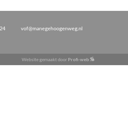
 24
vof@manegehoogenweg.nl
Website gemaakt door
Profi-web